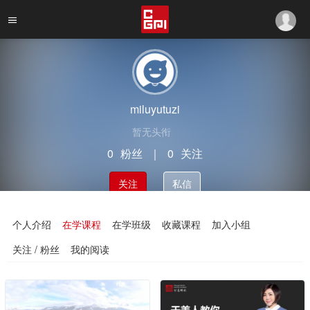
miluyutuzi
暂无头衔
0
粉丝
｜
0
关注
关注
私信
个人介绍
在学课程
在学班级
收藏课程
加入小组
关注 / 粉丝
我的阅读