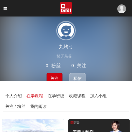
九均弓
暂无头衔
0
粉丝
｜
0
关注
关注
私信
个人介绍
在学课程
在学班级
收藏课程
加入小组
关注 / 粉丝
我的阅读