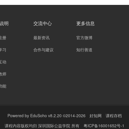
说明
交流中心
更多信息
注册
最新资讯
官方微博
学习
合作与建议
知行善道
互动
教师
功能
Powered by
EduSoho v8.2.20
©2014-2026
好知网
课程存档
课程内容版权均归
深圳国际公益学院
所有
粤ICP备16001652号-1