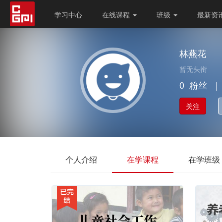
学习中心
在线课程
班级
最新资
林燕花
暂无头衔
0
粉丝
｜
关注
个人介绍
在学课程
在学班级