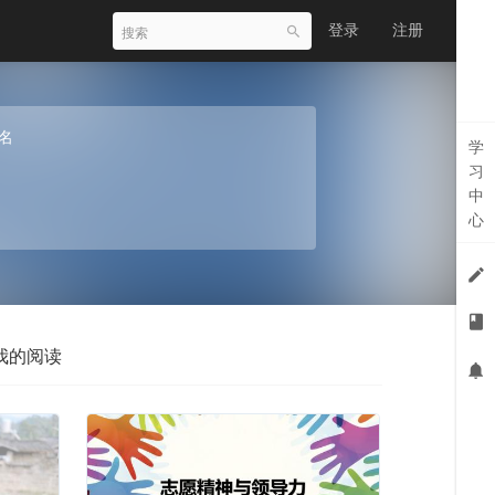
登录
注册
名
学
习
中
心
我的阅读