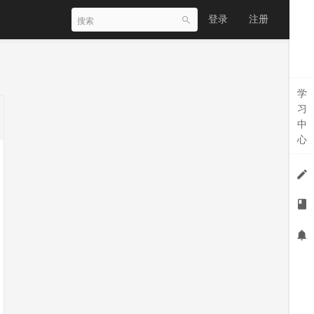
登录
注册
学
习
中
心