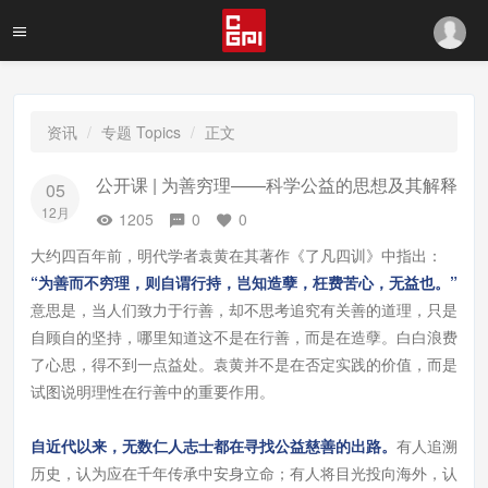
资讯
专题 Topics
正文
公开课 | 为善穷理——科学公益的思想及其解释
05
12月
1205
0
0
大约四百年前，明代学者袁黄在其著作
《了凡四训》
中指出：
“为善而不穷理，则自谓行持，岂知造孽，枉费苦心，无益也。”
意思是，当人们致力于行善，却不思考追究有关善的道理，只是
自顾自的坚持，哪里知道这不是在行善，而是在造孽。白白浪费
了心思，得不到一点益处。袁黄并不是在否定实践的价值，而是
试图说明理性在行善中的重要作用。
自近代以来，无数仁人志士都在寻找公益慈善的出路。
有人追溯
历史，认为应在千年传承中安身立命；有人将目光投向海外，认