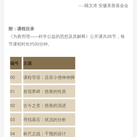
----顾文涛 安徽美善基金会
附：课程目录
《为善穷理——科学公益的思想及其解释》公开课共26节，每
节课程时长约30分钟。
编号
主题
00
课程导语：且容小僧伸伸脚
01
发现界碑：慈善的性质
02
古今之变：慈善的演进
03
寻找基石：状况的分析
04
标尺之战：干预的设计