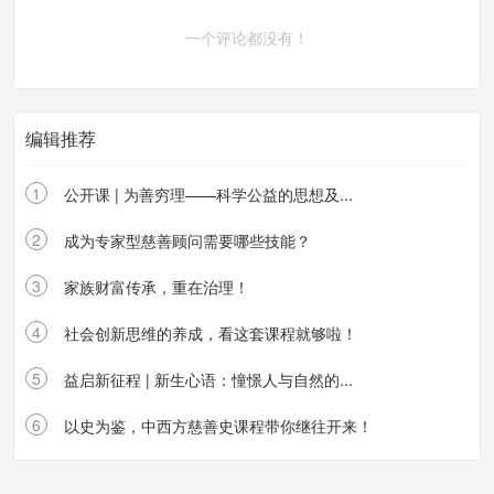
一个评论都没有！
编辑推荐
1
公开课 | 为善穷理——科学公益的思想及...
2
成为专家型慈善顾问需要哪些技能？
3
家族财富传承，重在治理！
4
社会创新思维的养成，看这套课程就够啦！
5
益启新征程 | 新生心语：憧憬人与自然的...
6
以史为鉴，中西方慈善史课程带你继往开来！