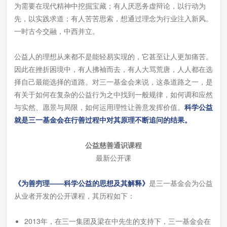
为需要在现代精神中挖掘宝藏；有人厌恶务虚辩论，以行动为
先，以实践求道；有人苦苦思索，想通过理念为行业注入新风。
一时古今交融，中西并立。
公益人的理想从来都不是能轻易实现的，它甚至让人更加痛苦。
因此在挫折困境中，有人拂袖而去，有人大骂荒唐，人人都在选
择自己最能选择的道路。对
三一基金会
来说，这条道路之一，是
有关于如何在复杂的公益行为之中找到一般规律，如何调和应然
与实然、愿景与局限，如何运用理性让善意发挥价值。
科学公益
就是三一基金会在行善过程中对其原理不断追问的结果。
公益慈善通识课程
最新公开课
《为善穷理——科学公益的思想及其解释》
是三一基金会为公益
从业者开发的公开课程，其历程如下：
2013年，在
三一集团
及梁在中先生的支持下，三一基金会在