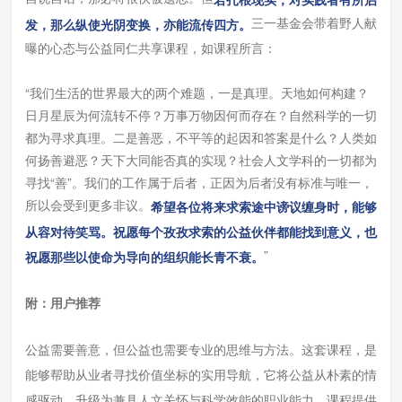
三一
基金会带着野人献
发，那么纵使光阴变换，亦能流传四方。
曝的心态与公益同仁共享课程，如课程所言：
“我们生活的世界最大的两个难题，一是真理。天地如何构建？
日月星辰为何流转不停？万事万物因何而存在？自然科学的一切
都为寻求真理。二是善恶，不平等的起因和答案是什么？人类如
何扬善避恶？天下大同能否真的实现？社会人文学科的一切都为
寻找“善”。我们的工作属于后者，正因为后者没有标准与唯一，
所以会受到更多非议。
希望各位将来求索途中谤议缠身时，能够
从容对待笑骂。祝愿每个孜孜求索的公益伙伴都能找到意义，也
”
祝愿那些以使命为导向的组织能长青不衰。
附：用户推荐
公益需要善意，但公益也需要专业的思维与方法。这套课程，是
能够帮助从业者寻找价值坐标的实用导航，它将公益从朴素的情
感驱动，升级为兼具人文关怀与科学效能的职业能力。课程提供