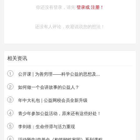
你还没有登录，请先
登录或
注册！
还没有人评论，欢迎说说您的想法！
相关资讯
1
公开课 | 为善穷理——科学公益的思想及...
2
如何做一个会讲故事的公益人？
3
年中大礼包 | 公益网校会员全新升级
4
青少年参加公益活动，原来还有这些好处！
5
李剑雄：生命停滞与活力重现
6
活动预告|壹基金《构筑韧性家园》系列课程...