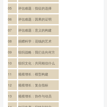
05
评估难题：指征的选择
06
评估难题：因果的证明
07
评估难题：意义的构建
08
捐赠科学：花钱的艺术
09
组织战略：我们去向何方
10
组织文化：共同相信什么
11
规模增长：模型构建
12
规模增长：复合指标
13
规模增长：协作与动员
14
知识生产：归纳与转化