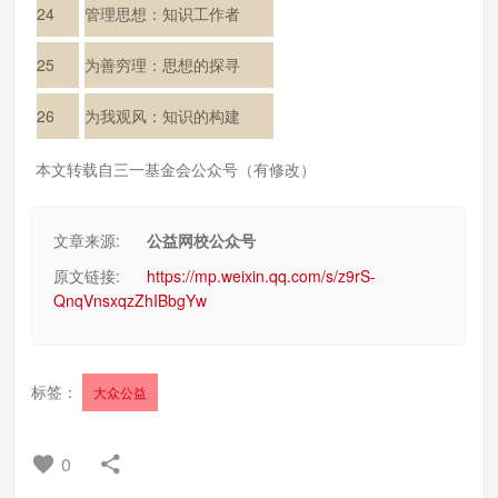
24
管理思想：知识工作者
25
为善穷理：思想的探寻
26
为我观风：知识的构建
本文转载自三一基金会公众号（有修改）
文章来源:
公益网校公众号
原文链接:
https://mp.weixin.qq.com/s/z9rS-
QnqVnsxqzZhIBbgYw
标签：
大众公益
0