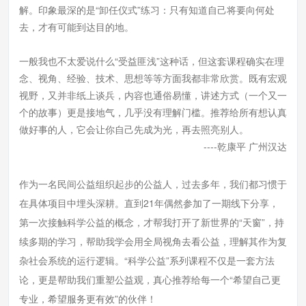
解。印象最深的是“卸任仪式”练习：只有知道自己将要向何处
去，才有可能到达目的地。
一般我也不太爱说什么“受益匪浅”这种话，但这套课程确实在理
念、视角、经验、技术、思想等等方面我都非常欣赏。既有宏观
视野，又并非纸上谈兵，内容也通俗易懂，讲述方式（一个又一
个的故事）更是接地气，几乎没有理解门槛。推荐给所有想认真
做好事的人，它会让你自己先成为光，再去照亮别人。
----乾康平 广州汉达
作为一名民间公益组织起步的公益人，过去多年，我们都习惯于
在具体项目中埋头深耕。直到21年偶然参加了一期线下分享，
第一次接触科学公益的概念，才帮我打开了新世界的“天窗”，持
续多期的学习，帮助我学会用全局视角去看公益，理解其作为复
杂社会系统的运行逻辑。“科学公益”系列课程不仅是一套方法
论，更是帮助我们重塑公益观，真心推荐给每一个“希望自己更
专业，希望服务更有效”的伙伴！